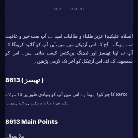
ADVERTISEMENT
السلام علیکیم! عزیز طلباء و طالبات امید ہے آپ سب خیر و عافیت
سے ہوںگے۔ آج کے اس آرٹیکل میں میں، ؐیں آپ کو گائید کرونگا کہ
آپ نے اپنا تھیسز اور ٹیچنگ پریکٹس کیسے بنانی ہیں۔ اس کو
سمجھنے کے لئے اس آرٹیکل کو آخر تک لازمی پڑھیں۔
8613 ( تھیسز )
8613 کا جو کوڈ ہوتا ہے اس میں آپ کو بنیادی طور پر 13 سولات
کے جوابات دینے ہوتے ہیں۔
8613 Main Points
پیلا سوال: