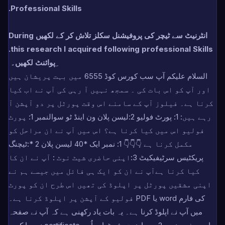
Professional Skills.
انٹرنیٹ سے ٹیچر کی پروفیشنل سکلز تلاش کر کے لکھیں During
this research I acquired following professional Skills.
پوائنٹ لکھیں۔
السلام علیکم آپ سب کورس کوڈ 6555 میں بہت پریشان ہیں
اور آپ کو اس بات کی ۔ سمجھ نہیں آ رہی کی آپ نے اب کیا
کرنا ہے۔ فیلوز آپ کے سامنے اس وقت پورٹل پر دو آپشن آ
رہے ہیں: 1: پورٹ فولیو 2:لیسن پلان ون اینڈ ٹو سوالنمبر 1: پورٹ
فولیو اس میں کیا کرنا ہے؟ اس میں آپ نے ان مراحل کو
مکمل کرنا ہے 👇👇👇 1: نمبر ایک *40 لیسن پلان 2 *:ٹیچنگ
پریکٹیس سرٹیفیکیٹ 3:اپنی حاضری شیٹ نوٹ : آپ نے ان کا
کیا کرنا ہےآپ نے ان کو ایک ہی فائل میں جیسے ہم نے
اپنی مشقیں پورٹل پر اپلوڈ کی تھیں اس طرح ان کو پورٹ
فولیو کے آپشن پر اپلوڈ کرنا ہے۔ PDF یا word کی فارم
میں آپ نے اپلوڈ کرنا ہے۔ یہ بات یاد رکھنی ہے کہ آپ نے صفحہ