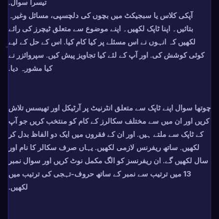
تیسرا سوال.
آپکی کلاس یا سبجیکٹ میں بچوں کی دلچسپی، مسائل وغیرہ
بتائیں۔ اپنا ٹاپک لکھیں۔ اپنے موضوع سے متعلق ٹیچرز کی رائے
لکھیں کہ انہوں نے اس مسئلے پر کیا کام کیا. اس کے حل کے لیے
کوئی کوشش کی. اور آپ کے لئے کیا تجاویز پیش کیں. سپروائزر نے
کیا مشورہ دیا.
چوتھا سوال اپنے ٹاپک سے متعلق انٹرنیٹ پر آرٹیکل اور تھیسس تلاش
کریں اور ان میں سے مختلف سکالرز کے کام کو منتخب کریں جو آپ
کے ٹاپک سے ملتے ہیں. اور ان کے فقروں میں ایک دو الفاظ بدل کر
لکھیں. ساتھ ریفرنس لازمی لکھیں. یہاں صرف سکالر کا نام اور
سال لکھیں گے. ان ریفرنسز کو الگ مکمل نوٹ کریں اور سوال نمبر
13 میں ترتیب سے نمبر کے ساتھ حروف-تہجی کی ترتیب میں
لکھیں.