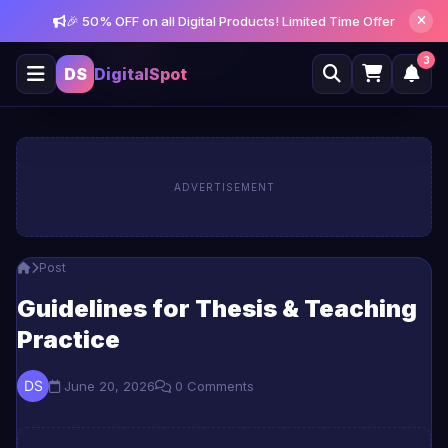
🎉 50% OFF on all Digital Products! Limited Time Offer
Get notified about new posts and offers
Allow
Not Now
3
DS
DigitalSpot
ADVERTISEMENT
Post
Guidelines for Thesis & Teaching
Practice
June 20, 2026
0 Comments