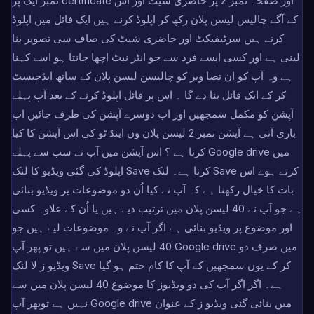
نمبر ایک پر certificate اور صفحہ نمبر 2 پر حاضری شیٹ اور اُس
کے آگے چالیس لیسن پلان رکھ کر اپلوڈ کرنے ہیں ایک فائل میں اپلوڈ
کرنے ہیں سرٹیفیکٹ اور حاضری شیٹ کی صاف سی تصویر بنا
لینی ہے اور کسی ایسے فرد سے جو انٹر نیٹ اچھا جانتا ہو اسے کہنا
ہے وہ آپ کو ان تصا ویر کو چالیسن لیسن پلان کے ساتھ ایڈجیسٹ
کر کے ایک فائل بنا دے گا ۔ اس پر فائل اپلوڈ کرنے کے بعد آپ پہلے
آپشن کو مکمل سمجھیں اور اب دوسرے آپشن کی طرف جائیں اب
باری آتی ہے آپشن نمبر 2 لیسن پلان ون اینڈ ٹو کی اس آپشن کا کیا
کرنا ہے ؟ اس آپشن میں آپ نے سب سے پہلے Google drive میں
اپلوڈ کی گئی ویڈیو کا لنک Save کرنا ہے۔ لنک Save کرتے ہوے اس
بات کا خیال رکھنا ہے کہ آپ نے کیا اُن دو موضوعات پر ویڈیو بنائی
ہے جو آپ نے 40 لیسن پلان میں ترتیب دیے ہیں یا اُن کے علاوہ کسی
اور موضوع پر ویڈیو بنائی ہے اگر آپ نے وہ موضوعات لیے ہیں جو
40 لیسن پلان میں سے ہیں تو پھر آپ Google drive میں صرف دو
ویڈیو ز لا لنک Save کر کے یوں سمجھیں کے آپ کا کام ختم ہو گیا
ہے۔ اگر اگر آپ کی دو ویڈیوز کا موضوع 40 لیسن پلان میں سے
نہیں ہے توپھر آپ Google drive میں بنائی گئی ویڈیو ز کے عنوان