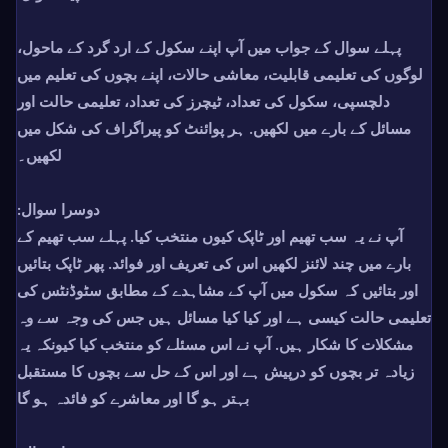
پہلے سوال کے جواب میں آپ اپنے سکول کے ارد گرد کے ماحول،
لوگوں کی تعلیمی قابلیت، معاشی حالات، اپنے بچوں کی تعلیم میں
دلچسپی، سکول کی تعداد، ٹیچرز کی تعداد، تعلیمی حالت اور
مسائل کے بارے میں لکھیں. ہر پوائنٹ کو پیراگراف کی شکل میں
لکھیں۔
دوسرا سوال:
آپ نے یہ سب تھیم اور ٹاپک کیوں منتخب کیا. پہلے سب تھیم کے
بارے میں چند لائنز لکھیں اس کی تعریف اور فوائد. پھر ٹاپک بتائیں
اور بتائیں کہ سکول میں آپ کے مشاہدے کے مطابق سٹوڈنٹس کی
تعلیمی حالت کیسی ہے اور کیا کیا مسائل ہیں جس کی وجہ سے وہ
مشکلات کا شکار ہیں. آپ نے اس مسئلے کو منتخب کیا کیونکہ یہ
زیادہ تر بچوں کو درپیش ہے اور اس کے حل سے بچوں کا مستقبل
بہتر ہو گا اور معاشرے کو فائدہ ہو گا