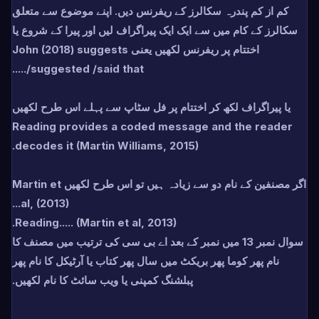
کم از کم پندرہ سکالرز کے ریفرنس دیں. اپنے موضوع سے متعلق
سکالرز کے کام میں سے ایک ایک پیراگراف لیں اور پیرا کے شروع یا
اختتام پر ریفرنس لکھیں یعنی John (2018) suggests
/suggested /said that.....
یا پیراگراف لکھ کر اختتام پر فل سٹاپ سے پہلے اس طرح لکھیں
Reading provides a coded message and the reader
decodes it (Martin Williams, 2015).
اگر مصنفین کے نام دو سے زیادہ ہیں تو اس طرح لکھیں Martin et
al, (2013)...
Reading..... (Martin et al, 2013).
سوال نمبر 13 میں نمبر کے بعد اے بی سی کی ترتیب میں مصنف کا
نام پھر کوما پھر بریکٹ میں سال پھر کتاب یا آرٹیکل کا نام پھر
پبلشنگ کمپنی یا ویب سائٹ کا نام لکھیں.