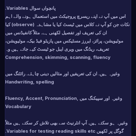
پانچواں سوال Variables.
اس میں آپ نے اپنے ریسرچ پروجیکٹ میں استعمال ہونے والے اہم
نکات جن کو آپ نے کلاس میں ٹیسٹ کیا یا مشاہدہ (observe) کیا
ان کی تعریف اور تفصیل لکھنی ہے. مثلاً کانفیڈنس میں
موٹیویشن، پرائز، ایررز مسٹیکس میں پازیٹو فیڈ بیک، موٹیویشن،
تعریف، ریڈنگ میں ویری ایبل جو ٹیسٹ کیے جاتے ہیں وہ
Comprehension, skimming, scanning, fluency
وغیرہ ہیں. ان کی تعریفیں اور مثالیں دینی چاہئے. رائٹنگ میں
Handwriting, spelling
وغیرہ اور سپیکنگ میں Fluency, Accent, Pronunciation,
Vocabulary
وغیرہ ہو سکتے ہیں. آپ انٹرنیٹ سے بھی تلاش کر سکتے ہیں مثلاً
گوگل پر لکھیں Variables for testing reading skills etc.