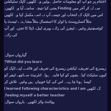
اختتام پر جو آپ کو معلومات حاصل ہوئیں وہ لکھیں. ٹاپک سلیکشن
سے لے کر آخر میں Finding یعنی کیا نتیجہ سامنے آیا وہ لکھیں.
اس میں ٹاپک کے انتخاب اور جیسے آپ نے اسے مکمل کیا وہ لکھیں
مثلاً انسٹرومنٹ یا ٹولز کا استعمال مثلاً مشاہدہ، ٹیسٹ یا
کوئسچنیئر وغیرہ، ٹیچرز کی رائے، ویری ایبل، ڈیٹا کا تجزیہ اور آپ
کی رائے.
گیارواں سوال.
What did you learn?
ریسرچ کی تعریف، ایکشن ریسرچ کی تعریف اور فائدے، اپنے ٹاپک کو
کیوں سلیکٹ کیا۔ بچوں کو کیا فایدہ ہوا۔ انٹرنیٹ سےاچھے ٹیچر کو
کیسا ہونا چاہیے۔ اس کی کیا خوبیاں ہیں وغیرہ تلاش کر
کے لکھیں I learned following characteristics and I am
feeling myself a better teacher.
پوائنٹ وائز لکھیں۔ بارواں سوال.