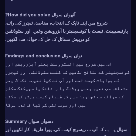
آٹھواں سوال How did you solve?
شروع میں اپنے ٹاپک کے انتخاب، مقاصد، ٹیچرز کی رائے،
پارٹیسیپینٹ، ٹیسٹ یا کوئسچنیئر یا آبزرویشن وغیرہ اور سٹوڈنٹس
کو درپیش مسائل کے حل کے حوالے سے لکھیں.
نواں سوال Findings and conclusion
اس میں شروع میں انسٹرومنٹ یعنی آبزرویشن اور
کوئسچنیئر کے نتائج لکھیں کہ کتنے سٹوڈنٹس اور ٹیچرز
کے جوابات کیسے تھے اور آپ نے کیا نتیجہ نکالا. پھر
متعلقہ سب تھیم یعنی ریڈنگ یا رائٹنگ یا سپیکنگ سکلز
کے حوالے سے تجاویز دیں کہ طلباء کیسے بہتر کر سکتے
ہیں اور سوسائٹی کو کیا فائدہ ہوگا
دسواں سوال Summary
سوال یہ ہے کہ آپ نے ریسرچ کیسے کی. پورا طریقہ کار لکھیں اور