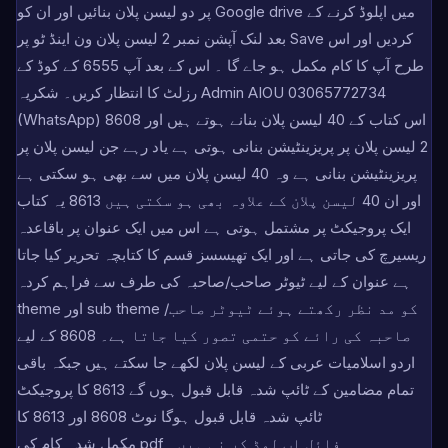
پر دو لیسن پلان بنائیں اور ان کو Google drive میں اپلوڈ کرنے کے
بعد لنک آپشن نمبر 2 لیسن پلان ون اینڈ ٹو پر Save کردیں اور اس
طرح آپ کا کام مکمل ہو جاے گا ۔ اس کے بعد آپ 6555 کے کوڈ کے
رزلٹ کا انتظار کریں۔ شکریہ Admin AIOU 03065772734
(WhatsApp) 8608 اس کتاب کے 40 لیسن پلان بنانے ہوتے ہیں اور
2 لیسن پلان پر پریزینٹیشن بنانی ہوتی ہے یاد رہے جن لیسن پلان پر
پریزینٹیشن بنانی ہے وہ 40 لیسن پلان میں سے بھی ہو سکتی ہے
اور ان 40 لیسن پلان کے علاوہ بھی ہو سکتی ہیں 8613 یہ کتاب
ایک پروجیکٹ پر مشتمل ہوتی ہے اس میں ایک عنوان پر باقاعدہ
ریسیرچ کی جاتی ہے اور ایک تھیسسز قسم کا کتابچہ تحریر کیا جاتا
ہے عنوان کے لیے ٹیوٹر صاحب/صاحبہ کی طرف سے فراہم کردہ
theme اور sub theme کو مد نظر رکھتے ہوئے ٹیوٹر صاحب/
صاحبہ کی رائے کو حتمی تصور کیا جاتا ہے۔ 8608 کے لیے
اردو اسلامیات عربی کے لیسن پلان لکھے جا سکتے ہیں جبکہ باقی
تمام مضامین کے ٹائپ شدہ قابل قبول ہوں گے 8613 کا پروجیکٹ
ٹائپ شدہ قابل قبول ہوگا نوٹ 8608 اور 8613 کا
مکمل شدہ کام کی pdf فائل اپ لوڈ کر نی ہیں۔