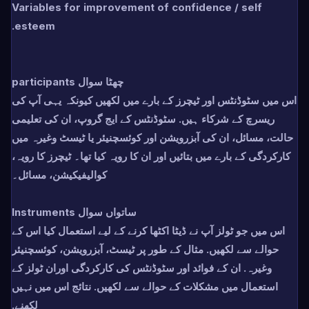
Variables for improvement of confidence / self
esteem.
چھٹا سوال participants
اس میں سٹوڈنٹس اور ٹیچرز کے بارے میں لکھیں کیونکہ یہی آپ کی
ریسرچ کے شرکاء ہیں. سٹوڈنٹس کے ایج گروپ، ان کی تعلیمی
حالت، مسائل، ان کی آبزرویشن اور کوئسچنیئر یا ٹیسٹ وغیرہ میں
کارکردگی کے بارے میں بتائیں اور ان کا رویہ کیا تھا۔ ٹیچرز کا رویہ،
کوالیفیکیشن، مسائل۔
ساتواں سوال Instruments
اس میں جو ٹولز آپ نے ڈیٹا اکٹھا کرنے کے لیے استعمال کیا اس کے
حوالے سے لکھیں. مثال کے طور پر ٹیسٹ، آبزرویشن، کوئسچنیئر
وغیرہ. ان کے فوائد اور سٹوڈنٹس کی کارکردگی اوران ٹولز کے
استعمال میں مشکلات کے حوالے سے لکھیں. نتائج اس میں نہیں
لکھنے.